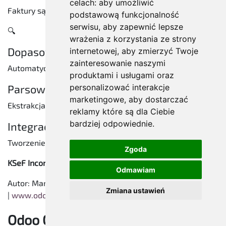
celach:
aby umożliwić
Faktury są pobierane bezpośrednio z KSeF
podstawową funkcjonalność
serwisu
,
aby zapewnić lepsze
​🔍
wrażenia z korzystania ze strony
Dopasowanie NIP
internetowej
,
aby zmierzyć Twoje
zainteresowanie naszymi
Automatyczne rozpoznawanie dostawców​📄
produktami i usługami oraz
personalizować interakcje
Parsowanie XML
marketingowe
,
aby dostarczać
Ekstrakcja danych z e-Faktur​💼
reklamy które są dla Ciebie
bardziej odpowiednie
.
Integracja z księgowością
Tworzenie faktur zakupowych
Zgoda
KSeF Incoming Invoices
- Moduł dla Odoo 19
Odmawiam
Autor: Marius Johannes Kuc
Zmiana ustawień
|
www.odoo.com.pl/ksef_inkoming
Odoo Community © 2025 -