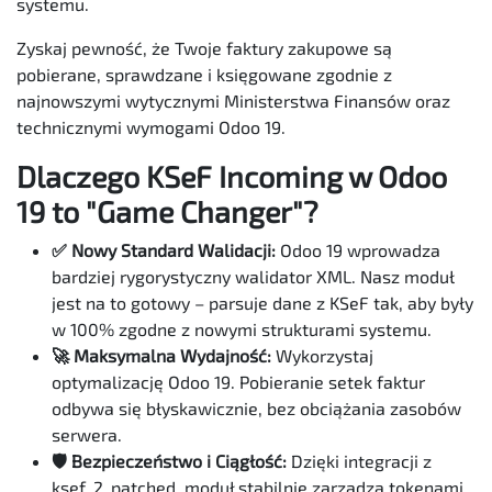
systemu.
Zyskaj pewność, że Twoje faktury zakupowe są
pobierane, sprawdzane i księgowane zgodnie z
najnowszymi wytycznymi Ministerstwa Finansów oraz
technicznymi wymogami Odoo 19.
Dlaczego KSeF Incoming w Odoo
19 to "Game Changer"?
✅ Nowy Standard Walidacji:
Odoo 19 wprowadza
bardziej rygorystyczny walidator XML. Nasz moduł
jest na to gotowy – parsuje dane z KSeF tak, aby były
w 100% zgodne z nowymi strukturami systemu.
🚀 Maksymalna Wydajność:
Wykorzystaj
optymalizację Odoo 19. Pobieranie setek faktur
odbywa się błyskawicznie, bez obciążania zasobów
serwera.
🛡️ Bezpieczeństwo i Ciągłość:
Dzięki integracji z
ksef_2_patched, moduł stabilnie zarządza tokenami