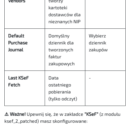
Vendors
tworzy
kartoteki
dostawców dla
nieznanych NIP
Default
Domyślny
Wybierz
Purchase
dziennik dla
dziennik
Journal
tworzonych
zakupów
faktur
zakupowych
Last KSeF
Data
-
Fetch
ostatniego
pobierania
(tylko odczyt)
⚠️ Ważne!
Upewnij się, że w zakładce
"KSeF"
(z modułu
ksef_2_patched) masz skonfigurowane: