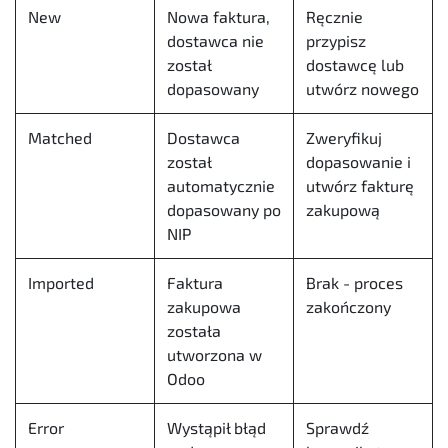
New
Nowa faktura,
Ręcznie
dostawca nie
przypisz
został
dostawcę lub
dopasowany
utwórz nowego
Matched
Dostawca
Zweryfikuj
został
dopasowanie i
automatycznie
utwórz fakturę
dopasowany po
zakupową
NIP
Imported
Faktura
Brak - proces
zakupowa
zakończony
została
utworzona w
Odoo
Error
Wystąpił błąd
Sprawdź