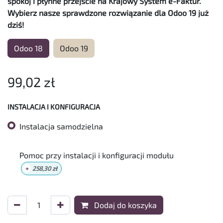
spokój i płynne przejście na Krajowy System e-Faktur.
Wybierz nasze sprawdzone rozwiązanie dla Odoo 19 już
dziś!
Odoo 18
Odoo 19
99,02
zł
INSTALACJA I KONFIGURACJA
Instalacja samodzielna
Pomoc przy instalacji i konfiguracji modułu
+
258,30
zł
Dodaj do koszyka