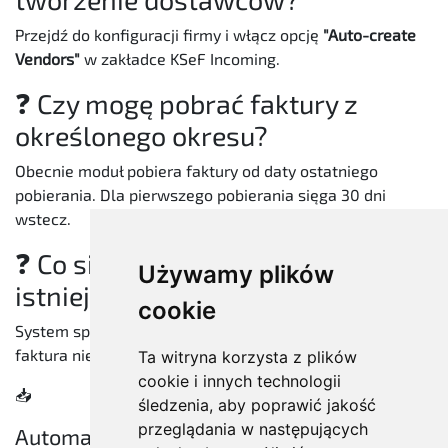
Przejdź do konfiguracji firmy i włącz opcję
"Auto-create
Vendors"
w zakładce KSeF Incoming.
❓ Czy mogę pobrać faktury z
określonego okresu?
Obecnie moduł pobiera faktury od daty ostatniego
pobierania. Dla pierwszego pobierania sięga 30 dni
wstecz.
❓ Co się stanie jeśli faktura już
Używamy plików
istnieje?
cookie
System sprawdza duplikaty po numerze KSeF - ta sama
faktura nie zostanie pobrana dwukrotnie.
Ta witryna korzysta z plików
cookie i innych technologii
​📥
śledzenia, aby poprawić jakość
przeglądania w następujących
Automatyczne pobieranie