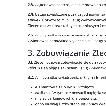
2.3.
Wykonawca zastrzega sobie prawo do zmia
2.4.
Usługi świadczone poza uzgodnionym zak
stawek. Dotyczy to m.in. usług wykonywanych
Zleceniodawcę oraz usług szkoleniowych (k
2.5.
W przypadku organizowania usług przez 
Wykonawca odpowiada wyłącznie za usługi św
3. Zobowiązania Zl
3.1.
Zleceniodawca zobowiązuje się do zapewn
które nie są objęte zakresem usług Wykonaw
3.2.
W przypadku świadczenia usług na terenie
elementów sieciowych i przyłączy,
zasilania (w tym kompensacji napięcia s
miejsc parkingowych dla personelu,
odpowiedniej liczby stanowisk pracy wraz