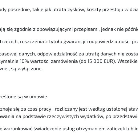
y pośrednie, takie jak utrata zysków, koszty przestoju w dzia
ię zgodnie z obowiązującymi przepisami, jednak nie później 
rzecich, roszczenia z tytułu gwarancji i odpowiedzialności p
apasowej danych, odpowiedzialność za utratę danych nie zost
symalnie 10% wartości zamówienia (do 15 000 EUR). Wszelki
wnej, są wyłączone.
reślone są w umowie.
je się za czas pracy i rozliczany jest według ustalonej st
owania na podstawie rzeczywistych wydatków, po przedstawi
runkować świadczenie usług otrzymaniem zaliczek lub inn