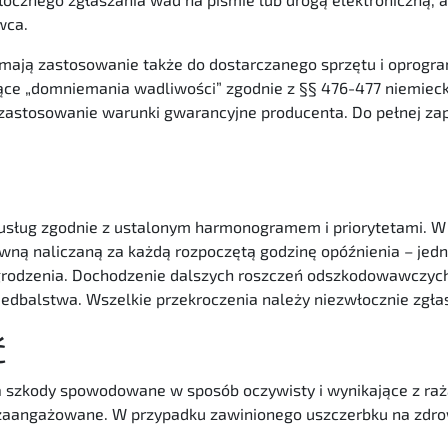
wca.
ają zastosowanie także do dostarczanego sprzętu i oprogra
zące „domniemania wadliwości” zgodnie z §§ 476-477 niemiec
ą zastosowanie warunki gwarancyjne producenta. Do pełnej 
 usług zgodnie z ustalonym harmonogramem i priorytetami. W
ą naliczaną za każdą rozpoczętą godzinę opóźnienia – jedn
rodzenia. Dochodzenie dalszych roszczeń odszkodowawczych 
iedbalstwa. Wszelkie przekroczenia należy niezwłocznie zgła
ć
zkody spowodowane w sposób oczywisty i wynikające z raż
o zaangażowane. W przypadku zawinionego uszczerbku na zdr