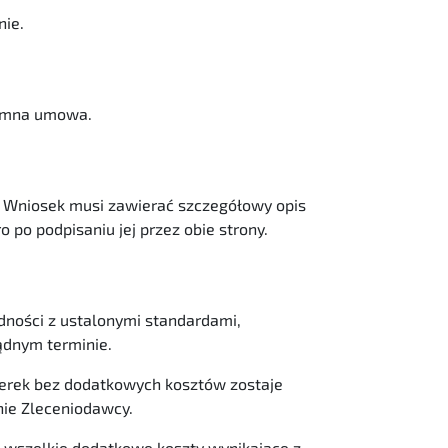
nie.
semna umowa.
 Wniosek musi zawierać szczegółowy opis
po podpisaniu jej przez obie strony.
ności z ustalonymi standardami,
ądnym terminie.
sterek bez dodatkowych kosztów zostaje
nie Zleceniodawcy.
a wszelkie dodatkowe koszty wynikające z