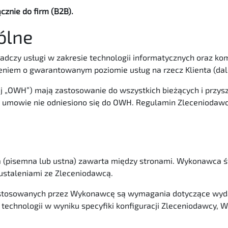
znie do firm (B2B).
ólne
dczy usługi w zakresie technologii informatycznych oraz 
eniem o gwarantowanym poziomie usług na rzecz Klienta (dal
j „OWH”) mają zastosowanie do wszystkich bieżących i przy
j umowie nie odniesiono się do OWH. Regulamin Zleceniodawcy 
 (pisemna lub ustna) zawarta między stronami. Wykonawca ś
 ustaleniami ze Zleceniodawcą.
 stosowanych przez Wykonawcę są wymagania dotyczące wyda
b technologii w wyniku specyfiki konfiguracji Zleceniodawcy