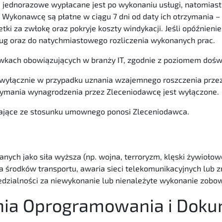
e jednorazowe wypłacane jest po wykonaniu usługi, natomiast
 Wykonawcę są płatne w ciągu 7 dni od daty ich otrzymania –
ki za zwłokę oraz pokryje koszty windykacji. Jeśli opóźnieni
ug oraz do natychmiastowego rozliczenia wykonanych prac.
wkach obowiązujących w branży IT, zgodnie z poziomem doświ
wyłącznie w przypadku uznania wzajemnego roszczenia prze
ymania wynagrodzenia przez Zleceniodawcę jest wyłączone.
ające ze stosunku umownego ponosi Zleceniodawca.
ych jako siła wyższa (np. wojna, terroryzm, klęski żywiołowe
ia środków transportu, awaria sieci telekomunikacyjnych lub
dzialności za niewykonanie lub nienależyte wykonanie zobo
nia Oprogramowania i Doku