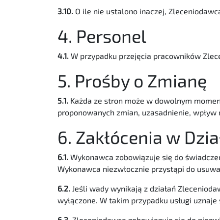
3.10.
O ile nie ustalono inaczej, Zleceniodawc
4. Personel
4.1.
W przypadku przejęcia pracowników Zlec
5. Prośby o Zmianę
5.1.
Każda ze stron może w dowolnym momencie
proponowanych zmian, uzasadnienie, wpływ na
6. Zakłócenia w Dzia
6.1.
Wykonawca zobowiązuje się do świadczeni
Wykonawca niezwłocznie przystąpi do usuwan
6.2.
Jeśli wady wynikają z działań Zlecenioda
wyłączone. W takim przypadku usługi uznaje 
6.3.
Zleceniodawca zobowiązuje się do niezwł