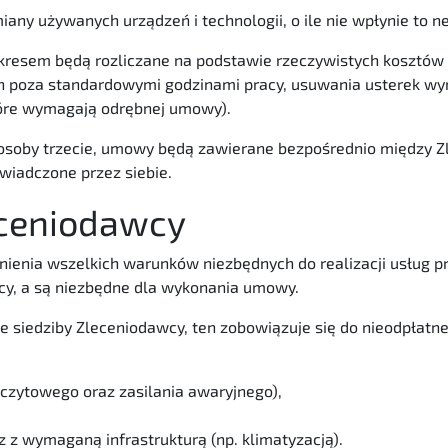
ny używanych urządzeń i technologii, o ile nie wpłynie to n
resem będą rozliczane na podstawie rzeczywistych kosztów 
 poza standardowymi godzinami pracy, usuwania usterek wyni
tóre wymagają odrębnej umowy).
osoby trzecie, umowy będą zawierane bezpośrednio między Z
iadczone przez siebie.
eceniodawcy
ienia wszelkich warunków niezbędnych do realizacji usług p
cy, a są niezbędne dla wykonania umowy.
 siedziby Zleceniodawcy, ten zobowiązuje się do nieodpłatn
zczytowego oraz zasilania awaryjnego),
 z wymaganą infrastrukturą (np. klimatyzacją).