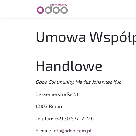
Skip to Content
START
GAŁĘZIE PRZEM
Umowa Współpr
Handlowe
Odoo Community, Marius Johannes Kuc
Bessemerstraße 51
12103 Berlin
Telefon: +49 30 577 12 726
E-mail:
info@odoo.com.pl