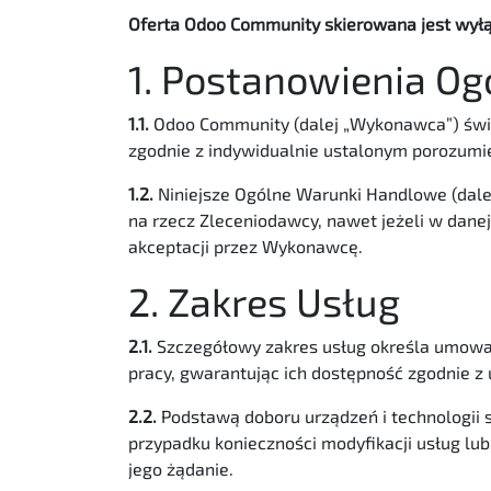
Oferta Odoo Community skierowana jest wyłąc
1. Postanowienia Og
1.1.
Odoo Community (dalej „Wykonawca”) świa
zgodnie z indywidualnie ustalonym porozumi
1.2.
Niniejsze Ogólne Warunki Handlowe (dale
na rzecz Zleceniodawcy, nawet jeżeli w dane
akceptacji przez Wykonawcę.
2. Zakres Usług
2.1.
Szczegółowy zakres usług określa umowa
pracy, gwarantując ich dostępność zgodnie z
2.2.
Podstawą doboru urządzeń i technologii
przypadku konieczności modyfikacji usług lu
jego żądanie.