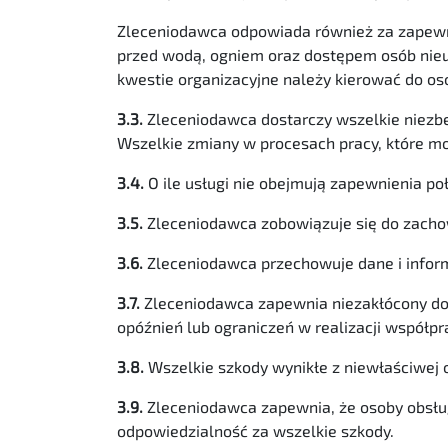
Zleceniodawca odpowiada również za zapewn
przed wodą, ogniem oraz dostępem osób nie
kwestie organizacyjne należy kierować do o
3.3.
Zleceniodawca dostarczy wszelkie niezb
Wszelkie zmiany w procesach pracy, które mo
3.4.
O ile usługi nie obejmują zapewnienia po
3.5.
Zleceniodawca zobowiązuje się do zacho
3.6.
Zleceniodawca przechowuje dane i inform
3.7.
Zleceniodawca zapewnia niezakłócony do
opóźnień lub ograniczeń w realizacji współp
3.8.
Wszelkie szkody wynikłe z niewłaściwej 
3.9.
Zleceniodawca zapewnia, że osoby obsług
odpowiedzialność za wszelkie szkody.