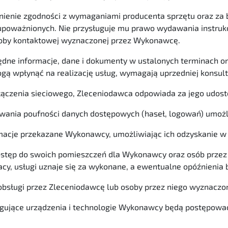
ienie zgodności z wymaganiami producenta sprzętu oraz za
upoważnionych. Nie przysługuje mu prawo wydawania instru
soby kontaktowej wyznaczonej przez Wykonawcę.
ędne informacje, dane i dokumenty w ustalonych terminach 
gą wpłynąć na realizację usług, wymagają uprzedniej konsul
łączenia sieciowego, Zleceniodawca odpowiada za jego udostę
wania poufności danych dostępowych (haseł, logowań) umożl
acje przekazane Wykonawcy, umożliwiając ich odzyskanie w r
stęp do swoich pomieszczeń dla Wykonawcy oraz osób prze
racy, usługi uznaje się za wykonane, a ewentualne opóźnienia
obsługi przez Zleceniodawcę lub osoby przez niego wyznaczo
ujące urządzenia i technologie Wykonawcy będą postępować 