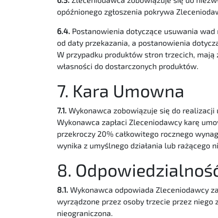
opóźnionego zgłoszenia pokrywa Zlecenioda
6.4.
Postanowienia dotyczące usuwania wad m
od daty przekazania, a postanowienia dotyc
W przypadku produktów stron trzecich, maj
własności do dostarczonych produktów.
7. Kara Umowna
7.1.
Wykonawca zobowiązuje się do realizacji
Wykonawca zapłaci Zleceniodawcy karę umown
przekroczy 20% całkowitego rocznego wynag
wynika z umyślnego działania lub rażącego n
8. Odpowiedzialnoś
8.1.
Wykonawca odpowiada Zleceniodawcy za s
wyrządzone przez osoby trzecie przez nieg
nieograniczona.