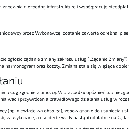
a zapewnia niezbędną infrastrukturę i współpracuje nieodpłat
eniodawcy przez Wykonawcę, zostanie zawarta odrębna, pi
 zgłosić żądanie zmiany zakresu usług („Żądanie Zmiany”).
 harmonogram oraz koszty. Zmiana staje się wiążąca dopiero 
łaniu
a usług zgodnie z umową. W przypadku opóźnień lub niezgod
ia wad i przywrócenia prawidłowego działania usług w rozs
wcy (np. niewłaściwa obsługa), zobowiązanie do usunięcia u
się za wykonane, a usunięcie wady nastąpi odpłatnie na żąda
ocznego zgłaszania wad na piśmie lub drogą elektroniczną, 