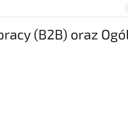
YSŁU
STORE
SERWIS
acy (B2B) oraz Ogó