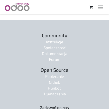
Skip to Content
Community
Instrukcje
Społeczność
Dokumentacja
Forum
Open Source
Pobieranie
Github
Runbot
Tłumaczenia
Zadzwoń do nas