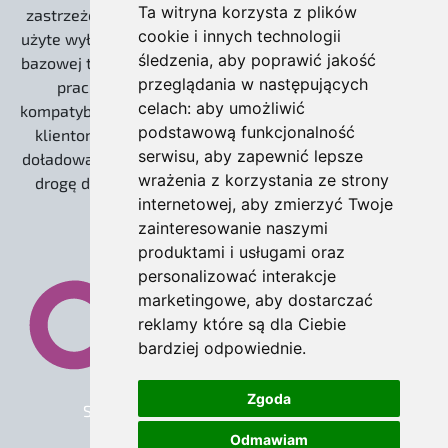
Ta witryna korzysta z plików
zastrzeżonym znakiem towarowym Odoo S.A. i zostało
cookie i innych technologii
użyte wyłącznie w celach informacyjnych, do określenia
śledzenia, aby poprawić jakość
bazowej technologii open source (Community), na której
przeglądania w następujących
pracujemy. Nasze wdrożenia zachowują 100%
celach:
aby umożliwić
kompatybilności z ekosystemem twórców, umożliwiając
podstawową funkcjonalność
klientom korzystanie z płatnych usług Odoo S.A. (np.
serwisu
,
aby zapewnić lepsze
doładowania IAP dla leadów) oraz gwarantując otwartą
wrażenia z korzystania ze strony
drogę do ewentualnej migracji na wersję Enterprise.
internetowej
,
aby zmierzyć Twoje
zainteresowanie naszymi
produktami i usługami oraz
personalizować interakcje
marketingowe
,
aby dostarczać
reklamy które są dla Ciebie
bardziej odpowiednie
.
Zgoda
Strona główna
•
O odoo
•
Oferta
•
Warunki Świadczenia Usługi
•
Odmawiam