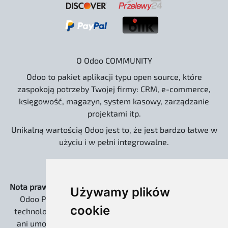
O Odoo COMMUNITY
Odoo to pakiet aplikacji typu open source, które
zaspokoją potrzeby Twojej firmy: CRM, e-commerce,
księgowość, magazyn, system kasowy, zarządzanie
projektami itp.
Unikalną wartością Odoo jest to, że jest bardzo łatwe w
użyciu i w pełni integrowalne.
Nota prawna:
Strona www.odoo.com.pl oraz dystrybucja
Używamy plików
Odoo Pro EXTREME są niezależnymi rozwiązaniami
cookie
technologicznymi. Nie jesteśmy powiązani kapitałowo
ani umową partnerską z Odoo S.A. Słowo „Odoo” jest