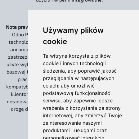
Nota prawna:
Strona www.odoo.com.pl oraz dystrybucja
Używamy plików
Odoo Pro EXTREME są niezależnymi rozwiązaniami
cookie
technologicznymi. Nie jesteśmy powiązani kapitałowo
ani umową partnerską z Odoo S.A. Słowo „Odoo” jest
Ta witryna korzysta z plików
zastrzeżonym znakiem towarowym Odoo S.A. i zostało
cookie i innych technologii
użyte wyłącznie w celach informacyjnych, do określenia
śledzenia, aby poprawić jakość
bazowej technologii open source (Community), na której
przeglądania w następujących
pracujemy. Nasze wdrożenia zachowują 100%
celach:
aby umożliwić
kompatybilności z ekosystemem twórców, umożliwiając
podstawową funkcjonalność
klientom korzystanie z płatnych usług Odoo S.A. (np.
serwisu
,
aby zapewnić lepsze
doładowania IAP dla leadów) oraz gwarantując otwartą
wrażenia z korzystania ze strony
drogę do ewentualnej migracji na wersję Enterprise.
internetowej
,
aby zmierzyć Twoje
zainteresowanie naszymi
produktami i usługami oraz
personalizować interakcje