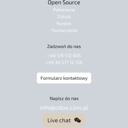
Open Source
Pobieranie
Github
Runbot
Tłumaczenia
Zadzwoń do nas
+48 516 512 605
+49 30 577 12 726
Formularz kontaktowy
Napisz do nas
info@odoo.com.pl
Live chat