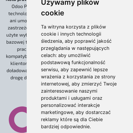
Używamy plików
Odoo Pro EXTREME są niezależnymi rozwiązaniami
cookie
technologicznymi. Nie jesteśmy powiązani kapitałowo
ani umową partnerską z Odoo S.A. Słowo „Odoo” jest
Ta witryna korzysta z plików
zastrzeżonym znakiem towarowym Odoo S.A. i zostało
cookie i innych technologii
użyte wyłącznie w celach informacyjnych, do określenia
śledzenia, aby poprawić jakość
bazowej technologii open source (Community), na której
przeglądania w następujących
pracujemy. Nasze wdrożenia zachowują 100%
celach:
aby umożliwić
kompatybilności z ekosystemem twórców, umożliwiając
podstawową funkcjonalność
klientom korzystanie z płatnych usług Odoo S.A. (np.
serwisu
,
aby zapewnić lepsze
doładowania IAP dla leadów) oraz gwarantując otwartą
wrażenia z korzystania ze strony
drogę do ewentualnej migracji na wersję Enterprise.
internetowej
,
aby zmierzyć Twoje
zainteresowanie naszymi
produktami i usługami oraz
personalizować interakcje
marketingowe
,
aby dostarczać
reklamy które są dla Ciebie
bardziej odpowiednie
.