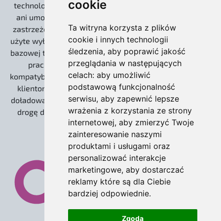
cookie
technologicznymi. Nie jesteśmy powiązani kapitałowo
ani umową partnerską z Odoo S.A. Słowo „Odoo” jest
Ta witryna korzysta z plików
zastrzeżonym znakiem towarowym Odoo S.A. i zostało
cookie i innych technologii
użyte wyłącznie w celach informacyjnych, do określenia
śledzenia, aby poprawić jakość
bazowej technologii open source (Community), na której
przeglądania w następujących
pracujemy. Nasze wdrożenia zachowują 100%
celach:
aby umożliwić
kompatybilności z ekosystemem twórców, umożliwiając
podstawową funkcjonalność
klientom korzystanie z płatnych usług Odoo S.A. (np.
serwisu
,
aby zapewnić lepsze
doładowania IAP dla leadów) oraz gwarantując otwartą
wrażenia z korzystania ze strony
drogę do ewentualnej migracji na wersję Enterprise.
internetowej
,
aby zmierzyć Twoje
zainteresowanie naszymi
produktami i usługami oraz
personalizować interakcje
marketingowe
,
aby dostarczać
reklamy które są dla Ciebie
bardziej odpowiednie
.
Zgoda