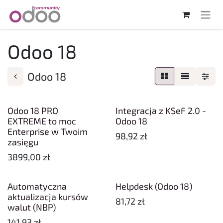
Skip to Content
Odoo 18
Odoo 18
Odoo 18 PRO
Integracja z KSeF 2.0 -
EXTREME to moc
Odoo 18
Enterprise w Twoim
98,92
zł
zasięgu
3899,00
zł
Automatyczna
Helpdesk (Odoo 18)
aktualizacja kursów
81,72
zł
walut (NBP)
141,93
zł