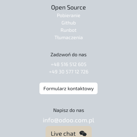
Open Source
Pobieranie
Github
Runbot
Tłumaczenia
Zadzwoń do nas
+48 516 512 605
+49 30 577 12 726
Formularz kontaktowy
Napisz do nas
info@odoo.com.pl
Live chat