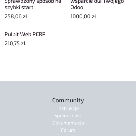
Sprawdzony sposób na
wsparcie dla Twojego
szybki start
Odoo
258,06
zł
1000,00
zł
Pulpit Web PERP
210,75
zł
Community
Instrukcje
Społeczność
Dokumentacja
Forum