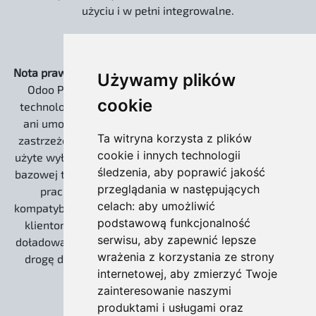
użyciu i w pełni integrowalne.
Nota prawna:
Strona www.odoo.com.pl oraz dystrybucja
Używamy plików
Odoo Pro EXTREME są niezależnymi rozwiązaniami
cookie
technologicznymi. Nie jesteśmy powiązani kapitałowo
ani umową partnerską z Odoo S.A. Słowo „Odoo” jest
Ta witryna korzysta z plików
zastrzeżonym znakiem towarowym Odoo S.A. i zostało
cookie i innych technologii
użyte wyłącznie w celach informacyjnych, do określenia
śledzenia, aby poprawić jakość
bazowej technologii open source (Community), na której
przeglądania w następujących
pracujemy. Nasze wdrożenia zachowują 100%
celach:
aby umożliwić
kompatybilności z ekosystemem twórców, umożliwiając
podstawową funkcjonalność
klientom korzystanie z płatnych usług Odoo S.A. (np.
serwisu
,
aby zapewnić lepsze
doładowania IAP dla leadów) oraz gwarantując otwartą
wrażenia z korzystania ze strony
drogę do ewentualnej migracji na wersję Enterprise.
internetowej
,
aby zmierzyć Twoje
zainteresowanie naszymi
produktami i usługami oraz