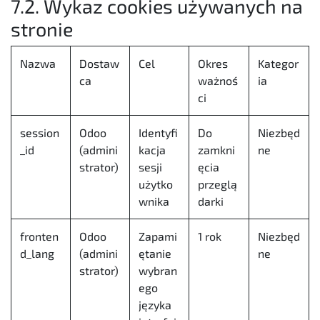
7.2. Wykaz cookies używanych na
stronie
Nazwa
Dostaw
Cel
Okres
Kategor
ca
ważnoś
ia
ci
session
Odoo
Identyfi
Do
Niezbęd
_id
(admini
kacja
zamkni
ne
strator)
sesji
ęcia
użytko
przeglą
wnika
darki
fronten
Odoo
Zapami
1 rok
Niezbęd
d_lang
(admini
ętanie
ne
strator)
wybran
ego
języka