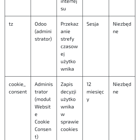
interfej
su
tz
Odoo
Przekaz
Sesja
Niezbęd
(admini
anie
ne
strator)
strefy
czasow
ej
użytko
wnika
cookie_
Adminis
Zapis
12
Niezbęd
consent
trator
decyzji
miesięc
ne
(moduł
użytko
y
Websit
wnika
e
w
Cookie
sprawie
Consen
cookies
t)