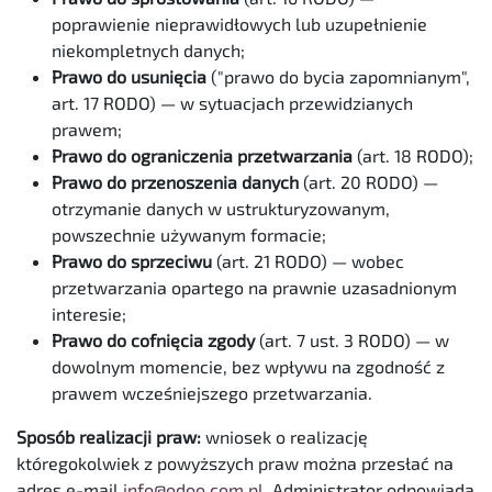
poprawienie nieprawidłowych lub uzupełnienie
niekompletnych danych;
Prawo do usunięcia
("prawo do bycia zapomnianym",
art. 17 RODO) — w sytuacjach przewidzianych
prawem;
Prawo do ograniczenia przetwarzania
(art. 18 RODO);
Prawo do przenoszenia danych
(art. 20 RODO) —
otrzymanie danych w ustrukturyzowanym,
powszechnie używanym formacie;
Prawo do sprzeciwu
(art. 21 RODO) — wobec
przetwarzania opartego na prawnie uzasadnionym
interesie;
Prawo do cofnięcia zgody
(art. 7 ust. 3 RODO) — w
dowolnym momencie, bez wpływu na zgodność z
prawem wcześniejszego przetwarzania.
Sposób realizacji praw:
wniosek o realizację
któregokolwiek z powyższych praw można przesłać na
adres e-mail
info@odoo.com.pl
. Administrator odpowiada