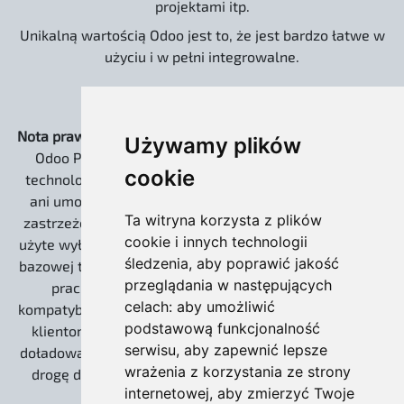
projektami itp.
Unikalną wartością Odoo jest to, że jest bardzo łatwe w
użyciu i w pełni integrowalne.
Nota prawna:
Strona www.odoo.com.pl oraz dystrybucja
Używamy plików
Odoo Pro EXTREME są niezależnymi rozwiązaniami
cookie
technologicznymi. Nie jesteśmy powiązani kapitałowo
ani umową partnerską z Odoo S.A. Słowo „Odoo” jest
Ta witryna korzysta z plików
zastrzeżonym znakiem towarowym Odoo S.A. i zostało
cookie i innych technologii
użyte wyłącznie w celach informacyjnych, do określenia
śledzenia, aby poprawić jakość
bazowej technologii open source (Community), na której
przeglądania w następujących
pracujemy. Nasze wdrożenia zachowują 100%
celach:
aby umożliwić
kompatybilności z ekosystemem twórców, umożliwiając
podstawową funkcjonalność
klientom korzystanie z płatnych usług Odoo S.A. (np.
serwisu
,
aby zapewnić lepsze
doładowania IAP dla leadów) oraz gwarantując otwartą
wrażenia z korzystania ze strony
drogę do ewentualnej migracji na wersję Enterprise.
internetowej
,
aby zmierzyć Twoje