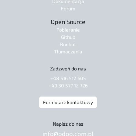
Dokumentacja
Forum
Open Source
Pobieranie
Github
Runbot
Tłumaczenia
Zadzwoń do nas
+48 516 512 605
+49 30 577 12 726
Formularz kontaktowy
Napisz do nas
info@odoo.com.pl