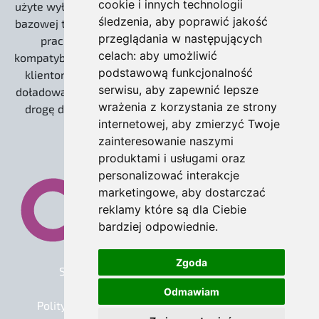
cookie i innych technologii
użyte wyłącznie w celach informacyjnych, do określenia
śledzenia, aby poprawić jakość
bazowej technologii open source (Community), na której
przeglądania w następujących
pracujemy. Nasze wdrożenia zachowują 100%
celach:
aby umożliwić
kompatybilności z ekosystemem twórców, umożliwiając
podstawową funkcjonalność
klientom korzystanie z płatnych usług Odoo S.A. (np.
serwisu
,
aby zapewnić lepsze
doładowania IAP dla leadów) oraz gwarantując otwartą
wrażenia z korzystania ze strony
drogę do ewentualnej migracji na wersję Enterprise.
internetowej
,
aby zmierzyć Twoje
zainteresowanie naszymi
produktami i usługami oraz
personalizować interakcje
marketingowe
,
aby dostarczać
reklamy które są dla Ciebie
bardziej odpowiednie
.
Zgoda
Strona główna
•
O odoo
•
Oferta
•
Warunki Świadczenia Usługi
•
Odmawiam
Polityka Prywatności
•
Nota Prawna Wydawcy