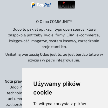
O Odoo COMMUNITY
Odoo to pakiet aplikacji typu open source, które
zaspokoją potrzeby Twojej firmy: CRM, e-commerce,
księgowość, magazyn, system kasowy, zarządzanie
projektami itp.
Unikalną wartością Odoo jest to, że jest bardzo łatwe w
użyciu i w pełni integrowalne.
Nota prawna:
Strona www.odoo.com.pl oraz dystrybucja
Używamy plików
Odoo Pro EXTREME są niezależnymi rozwiązaniami
cookie
technologicznymi. Nie jesteśmy powiązani kapitałowo
ani umową partnerską z Odoo S.A. Słowo „Odoo” jest
Ta witryna korzysta z plików
zastrzeżonym znakiem towarowym Odoo S.A. i zostało