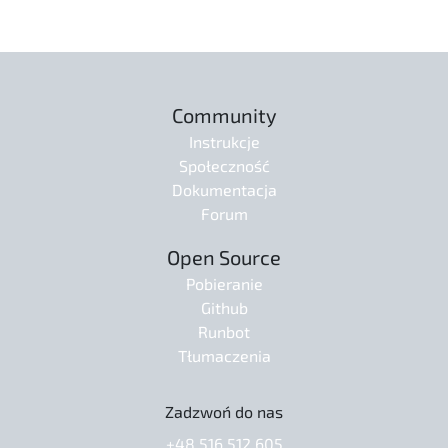
Community
Instrukcje
Społeczność
Dokumentacja
Forum
Open Source
Pobieranie
Github
Runbot
Tłumaczenia
Zadzwoń do nas
+48 516 512 605