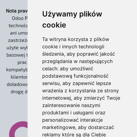
Nota prawna:
Strona www.odoo.com.pl oraz dystrybucja
Używamy plików
Odoo Pro EXTREME są niezależnymi rozwiązaniami
cookie
technologicznymi. Nie jesteśmy powiązani kapitałowo
ani umową partnerską z Odoo S.A. Słowo „Odoo” jest
Ta witryna korzysta z plików
zastrzeżonym znakiem towarowym Odoo S.A. i zostało
cookie i innych technologii
użyte wyłącznie w celach informacyjnych, do określenia
śledzenia, aby poprawić jakość
bazowej technologii open source (Community), na której
przeglądania w następujących
pracujemy. Nasze wdrożenia zachowują 100%
celach:
aby umożliwić
kompatybilności z ekosystemem twórców, umożliwiając
podstawową funkcjonalność
klientom korzystanie z płatnych usług Odoo S.A. (np.
serwisu
,
aby zapewnić lepsze
doładowania IAP dla leadów) oraz gwarantując otwartą
wrażenia z korzystania ze strony
drogę do ewentualnej migracji na wersję Enterprise.
internetowej
,
aby zmierzyć Twoje
zainteresowanie naszymi
produktami i usługami oraz
personalizować interakcje
marketingowe
,
aby dostarczać
reklamy które są dla Ciebie