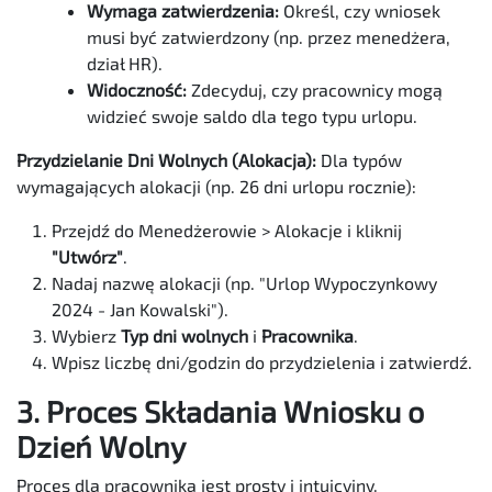
Wymaga zatwierdzenia:
Określ, czy wniosek
musi być zatwierdzony (np. przez menedżera,
dział HR).
Widoczność:
Zdecyduj, czy pracownicy mogą
widzieć swoje saldo dla tego typu urlopu.
Przydzielanie Dni Wolnych (Alokacja):
Dla typów
wymagających alokacji (np. 26 dni urlopu rocznie):
Przejdź do Menedżerowie > Alokacje i kliknij
"Utwórz"
.
Nadaj nazwę alokacji (np. "Urlop Wypoczynkowy
2024 - Jan Kowalski").
Wybierz
Typ dni wolnych
i
Pracownika
.
Wpisz liczbę dni/godzin do przydzielenia i zatwierdź.
3. Proces Składania Wniosku o
Dzień Wolny
Proces dla pracownika jest prosty i intuicyjny.