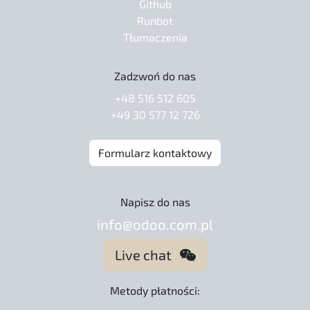
Github
Runbot
Tłumaczenia
Zadzwoń do nas
+48 516 512 605
+49 30 577 12 726
Formularz kontaktowy
Napisz do nas
info@odoo.com.pl
Live chat
Metody płatności: