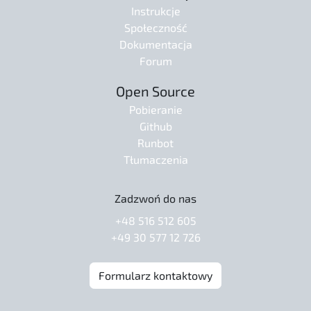
Instrukcje
Społeczność
Dokumentacja
Forum
Open Source
Pobieranie
Github
Runbot
Tłumaczenia
Zadzwoń do nas
+48 516 512 605
+49 30 577 12 726
Formularz kontaktowy