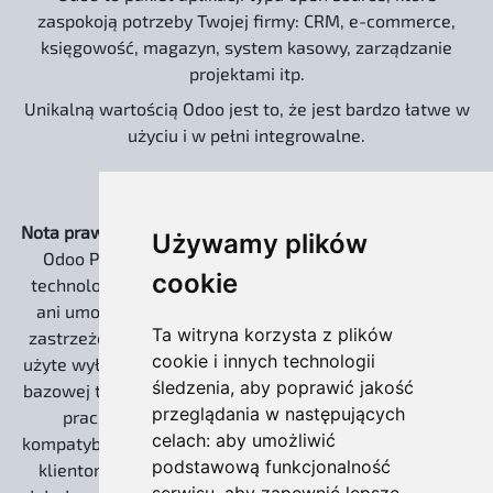
zaspokoją potrzeby Twojej firmy: CRM, e-commerce,
księgowość, magazyn, system kasowy, zarządzanie
projektami itp.
Unikalną wartością Odoo jest to, że jest bardzo łatwe w
użyciu i w pełni integrowalne.
Nota prawna:
Strona www.odoo.com.pl oraz dystrybucja
Używamy plików
Odoo Pro EXTREME są niezależnymi rozwiązaniami
cookie
technologicznymi. Nie jesteśmy powiązani kapitałowo
ani umową partnerską z Odoo S.A. Słowo „Odoo” jest
Ta witryna korzysta z plików
zastrzeżonym znakiem towarowym Odoo S.A. i zostało
cookie i innych technologii
użyte wyłącznie w celach informacyjnych, do określenia
śledzenia, aby poprawić jakość
bazowej technologii open source (Community), na której
przeglądania w następujących
pracujemy. Nasze wdrożenia zachowują 100%
celach:
aby umożliwić
kompatybilności z ekosystemem twórców, umożliwiając
podstawową funkcjonalność
klientom korzystanie z płatnych usług Odoo S.A. (np.