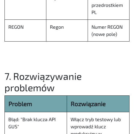
przedrostkiem
PL
REGON
Regon
Numer REGON
(nowe pole)
7. Rozwiązywanie
problemów
Problem
Rozwiązanie
Błąd: "Brak klucza API
Włącz tryb testowy lub
GUS"
wprowadź klucz
produkcyjny w