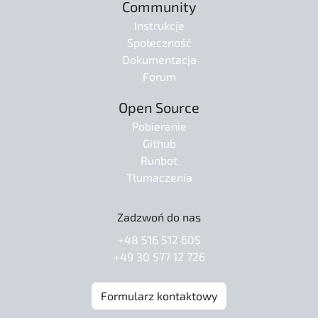
Community
Instrukcje
Społeczność
Dokumentacja
Forum
Open Source
Pobieranie
Github
Runbot
Tłumaczenia
Zadzwoń do nas
+48 516 512 605
+49 30 577 12 726
Formularz kontaktowy