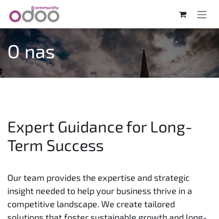
Skip to Content
O nas
Expert Guidance for Long-
Term Success
Our team provides the expertise and strategic
insight needed to help your business thrive in a
competitive landscape. We create tailored
solutions that foster sustainable growth and long-