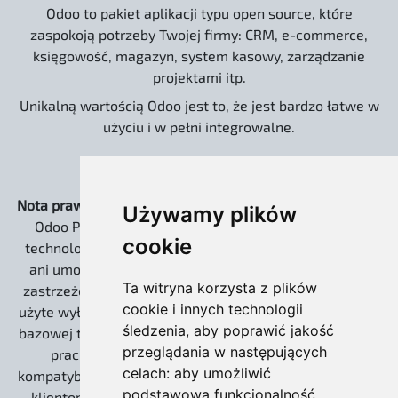
Odoo to pakiet aplikacji typu open source, które
zaspokoją potrzeby Twojej firmy: CRM, e-commerce,
księgowość, magazyn, system kasowy, zarządzanie
projektami itp.
Unikalną wartością Odoo jest to, że jest bardzo łatwe w
użyciu i w pełni integrowalne.
Nota prawna:
Strona www.odoo.com.pl oraz dystrybucja
Używamy plików
Odoo Pro EXTREME są niezależnymi rozwiązaniami
cookie
technologicznymi. Nie jesteśmy powiązani kapitałowo
ani umową partnerską z Odoo S.A. Słowo „Odoo” jest
Ta witryna korzysta z plików
zastrzeżonym znakiem towarowym Odoo S.A. i zostało
cookie i innych technologii
użyte wyłącznie w celach informacyjnych, do określenia
śledzenia, aby poprawić jakość
bazowej technologii open source (Community), na której
przeglądania w następujących
pracujemy. Nasze wdrożenia zachowują 100%
celach:
aby umożliwić
kompatybilności z ekosystemem twórców, umożliwiając
podstawową funkcjonalność
klientom korzystanie z płatnych usług Odoo S.A. (np.